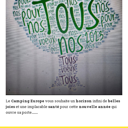
Lage und Zufahrt
Kontaktformular
Dokumentation
Nachrichten
Mobilheim und Preise
Campingplatz und Preise
Zimmer pro Nacht und Preise
Le
Camping Europe
vous souhaite un
horizon
infini de
belles
joies
et une implacable
santé
pour cette
nouvelle année
qui
ouvre sa porte
.......