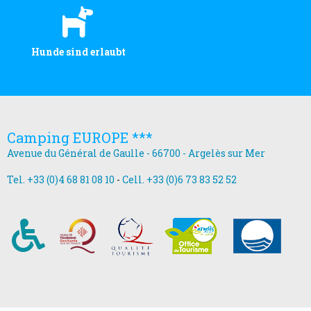
Hunde sind erlaubt
Camping EUROPE ***
Avenue du Général de Gaulle - 66700 - Argelès sur Mer
Tel. +33 (0)4 68 81 08 10
-
Cell. +33 (0)6 73 83 52 52