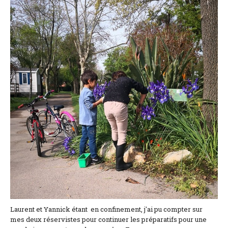
Lage und Zufahrt
Kontaktformular
Dokumentation
Nachrichten
Mobilheim und Preise
Campingplatz und Preise
Zimmer pro Nacht und Preise
Laurent et Yannick étant en confinement, j'ai pu compter sur
mes deux réservistes pour continuer les préparatifs pour une