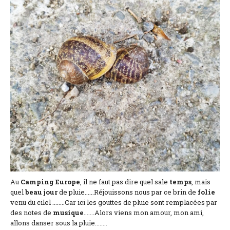
Lage und Zufahrt
Kontaktformular
Dokumentation
Nachrichten
Mobilheim und Preise
Campingplatz und Preise
Zimmer pro Nacht und Preise
Au
Camping
Europe
, il ne faut pas dire quel sale
temps
, mais
quel
beau
jour
de pluie......Réjouissons nous par ce brin de
folie
venu du cilel ........Car ici les gouttes de pluie sont remplacées par
des notes de
musique
.......Alors viens mon amour, mon ami,
allons danser sous la pluie........