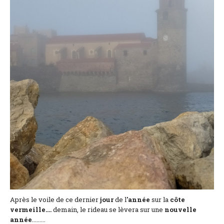
Lage und Zufahrt
Kontaktformular
Dokumentation
Nachrichten
Mobilheim und Preise
Campingplatz und Preise
Zimmer pro Nacht und Preise
Après le voile de ce dernier
jour
de l
'année
sur la
côte
vermeille....
demain, le rideau se lèvera sur une
nouvelle
année
.........