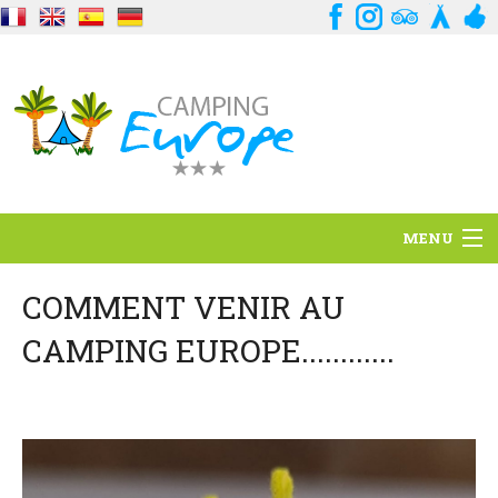
MENU
Standort
COMMENT VENIR AU
CAMPING EUROPE............
Ambience
Dienstleistungen
Kontakt