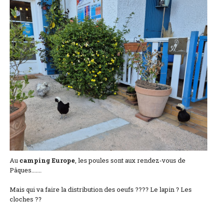
Lage und Zufahrt
Kontaktformular
Dokumentation
Nachrichten
Mobilheim und Preise
Campingplatz und Preise
Zimmer pro Nacht und Preise
Au
camping
Europe
, les poules sont aux rendez-vous de
Pâques.......
Mais qui va faire la distribution des oeufs ???? Le lapin ? Les
cloches ??