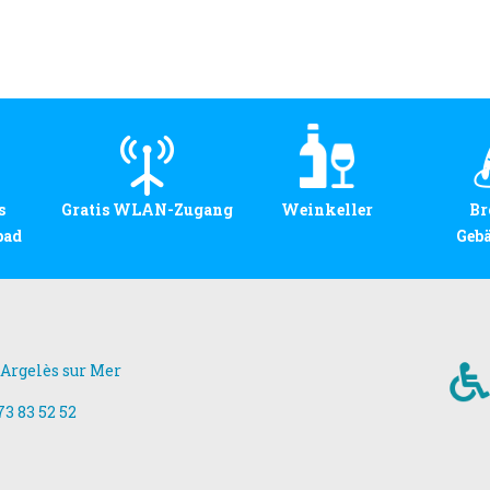
s
Gratis WLAN-Zugang
Weinkeller
Br
bad
Geb
 Argelès sur Mer
 73 83 52 52