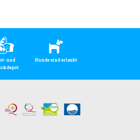
ot- und
Hunde sind erlaubt
äckdepot