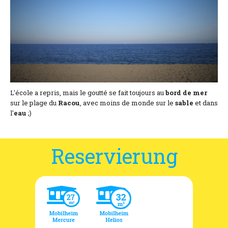
Lage und Zufahrt
Kontaktformular
Dokumentation
Nachrichten
Mobilheim und Preise
L'école a repris, mais le goutté se fait toujours au
bord de mer
sur le plage du
Racou
, avec moins de monde sur le
sable
et dans
l'
eau
;)
Campingplatz und Preise
Zimmer pro Nacht und Preise
Reservierung