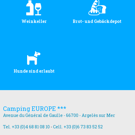
Weinkeller
Brot- und Gebäckdepot
Hunde sind erlaubt
Camping EUROPE ***
Avenue du Général de Gaulle - 66700 - Argelès sur Mer
Tel. +33 (0)4 68 81 08 10
-
Cell. +33 (0)6 73 83 52 52