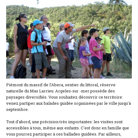
Lage und Zufahrt
Kontaktformular
Dokumentation
Nachrichten
Mobilheim und Preise
Campingplatz und Preise
Piémont du massif de l'Abera, sentier du littoral, réserve
Zimmer pro Nacht und Preise
naturelle du Mas Larrieu: Argeles-sur -mer possède des
paysages diversifiés. Vous souhaitez découvrir ce territoire:
venez partiper aux balades guidée organisées par le ville jusqu'à
septembre.
Tout d'abord, une précision très importantes: les visites sont
accessibles à tous, même aux enfants. C'est donc en famille que
vous pourrez participer à ces ballades guidées. Par ailleurs,