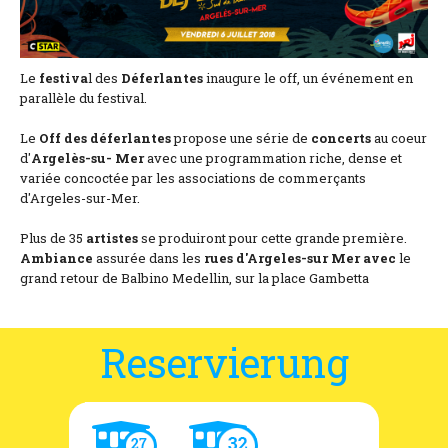
Lage und Zufahrt
Kontaktformular
Le
festiva
l des
Déferlantes
inaugure le off, un événement en
Dokumentation
parallèle du festival.
Nachrichten
Le
Off des déferlantes
propose une série de
concerts
au coeur
d'
Argelès-su- Mer
avec une programmation riche, dense et
variée concoctée par les associations de commerçants
Mobilheim und Preise
d'Argeles-sur-Mer.
Campingplatz und Preise
Plus de 35
artistes
se produiront pour cette grande première.
Ambiance
assurée dans les
rues d'Argeles-sur Mer avec
le
Zimmer pro Nacht und Preise
grand retour de Balbino Medellin, sur la place Gambetta
Reservierung