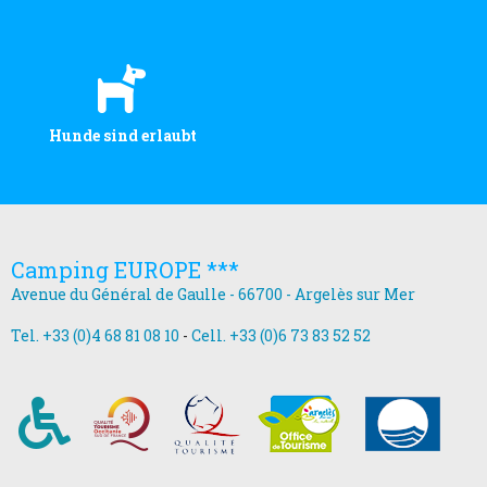
Hunde sind erlaubt
Camping EUROPE ***
Avenue du Général de Gaulle - 66700 - Argelès sur Mer
Tel. +33 (0)4 68 81 08 10
-
Cell. +33 (0)6 73 83 52 52