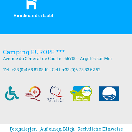
Hunde sind erlaubt
Camping EUROPE ***
Avenue du Général de Gaulle - 66700 - Argelès sur Mer
Tel. +33 (0)4 68 81 08 10
-
Cell. +33 (0)6 73 83 52 52
Fotogalerien
Auf einen Blick
Rechtliche Hinweise