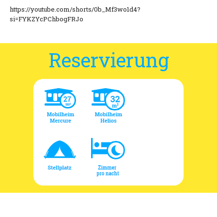
https://youtube.com/shorts/0b_Mf3wo1d4?
si=FYKZYcPChbogFRJo
Reservierung