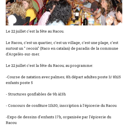
Lage und Zufahrt
Kontaktformular
Dokumentation
Le 22 juillet c'est la fête au Racou.
Nachrichten
Le Racou, c'est un quartier, c'est un village, c'est une plage, c'est
surtout un " recoin" (Raco en catalan) de paradis de la commune
Mobilheim und Preise
d'Argelès-sur-mer.
Campingplatz und Preise
Le 22 juillet c'est la fête du Racou; au programme:
-Course de natation avec palmes; 8h départ adultes poste 3/ 8h15
Zimmer pro Nacht und Preise
enfants poste 5
- Structures gonflables de 9h à13h
- Concours de confiture 11h30, inscription à l'épicerie du Racou
-Expo de dessins d'enfants 17h, organisée par l'épicerie du
Racou