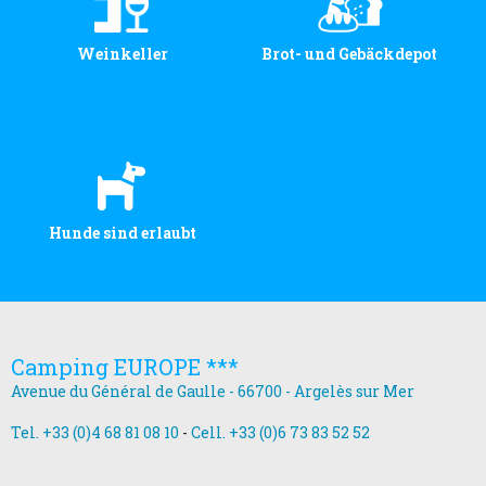
Weinkeller
Brot- und Gebäckdepot
Hunde sind erlaubt
Camping EUROPE ***
Avenue du Général de Gaulle - 66700 - Argelès sur Mer
Tel. +33 (0)4 68 81 08 10
-
Cell. +33 (0)6 73 83 52 52