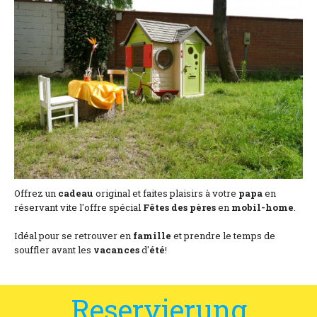
Lage und Zufahrt
Kontaktformular
Dokumentation
Nachrichten
Mobilheim und Preise
Campingplatz und Preise
Offrez un
cadeau
original et faites plaisirs à votre
papa
en
Zimmer pro Nacht und Preise
réservant vite l'offre spécial
Fêtes des pères
en
mobil-home
.
Idéal pour se retrouver en
famille
et prendre le temps de
souffler avant les
vacances
d'
été
!
Reservierung