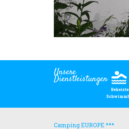
Unsere
Dienstleistungen
Beheizte
Schwimm
Camping EUROPE ***