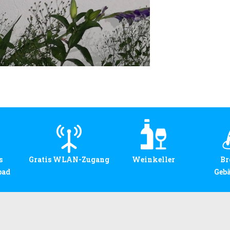
s
Gratis WLAN-Zugang
Weinkeller
Br
bad
Geb