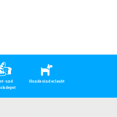
ot- und
Hunde sind erlaubt
äckdepot