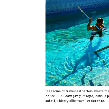
"La racine du travail est parfois amère ma
délice....". Au
camping
Europe
, dans la
p
soleil
, Thierry allie travail et
détente.