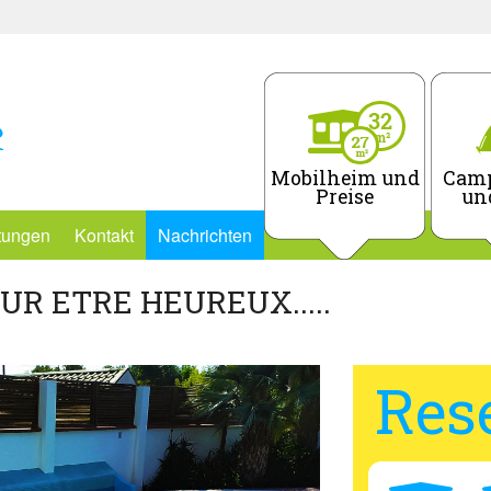
Mobilheim und
Camp
Preise
un
stungen
Kontakt
Nachrichten
UR ETRE HEUREUX.....
Res