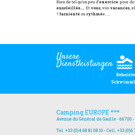
Rien de tel qu'un peu d'
exercice
pour don
ensoleillée....
Et
vous
, vos
vacances
, 
?
farnienté
ou
rythmé
e......
Unsere
Dienstleistungen
Beheizte
Schwimm
Camping EUROPE ***
Avenue du Général de Gaulle - 66700 -
Tel. +33 (0)4 68 81 08 10
-
Cell. +33 (0)6