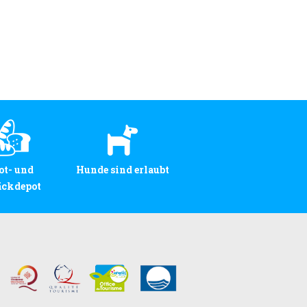
ot- und
Hunde sind erlaubt
äckdepot