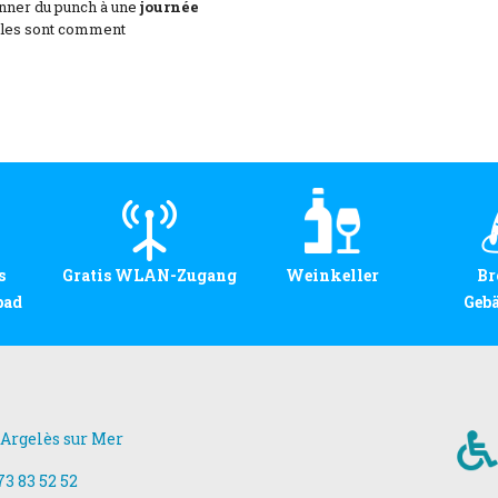
ner du punch à une
journée
elles sont comment
s
Gratis WLAN-Zugang
Weinkeller
Br
bad
Geb
 Argelès sur Mer
 73 83 52 52