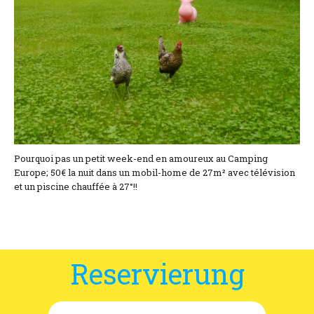
Lage und Zufahrt
Kontaktformular
Dokumentation
Nachrichten
Mobilheim und Preise
Pourquoi pas un petit week-end en amoureux au Camping
Campingplatz und Preise
Europe; 50€ la nuit dans un mobil-home de 27m² avec télévision
et un piscine chauffée à 27°!!
Zimmer pro Nacht und Preise
Reservierung