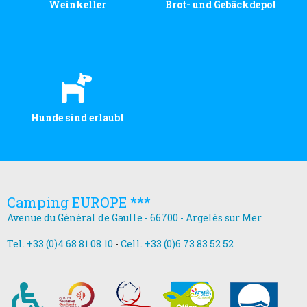
Weinkeller
Brot- und Gebäckdepot
Hunde sind erlaubt
Camping EUROPE ***
Avenue du Général de Gaulle - 66700 - Argelès sur Mer
Tel. +33 (0)4 68 81 08 10
-
Cell. +33 (0)6 73 83 52 52