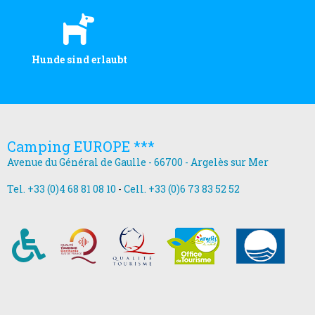
Hunde sind erlaubt
Camping EUROPE ***
Avenue du Général de Gaulle - 66700 - Argelès sur Mer
Tel. +33 (0)4 68 81 08 10
-
Cell. +33 (0)6 73 83 52 52