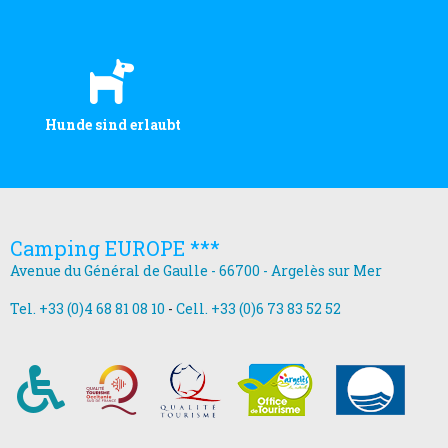
Hunde sind erlaubt
Camping EUROPE ***
Avenue du Général de Gaulle - 66700 - Argelès sur Mer
Tel. +33 (0)4 68 81 08 10
-
Cell. +33 (0)6 73 83 52 52