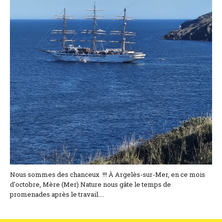
Lage und Zufahrt
Kontaktformular
Dokumentation
Nachrichten
Mobilheim und Preise
Campingplatz und Preise
Zimmer pro Nacht und Preise
Nous sommes des chanceux !!! À Argelès-sur-Mer, en ce mois
d'octobre, Mère (Mer) Nature nous gâte le temps de
promenades après le travail....