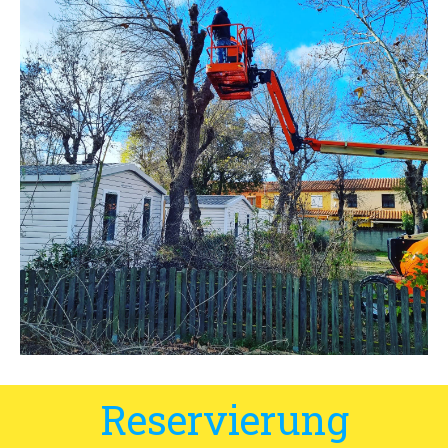
Lage und Zufahrt
Kontaktformular
Dokumentation
Nachrichten
Mobilheim und Preise
Campingplatz und Preise
Zimmer pro Nacht und Preise
Reservierung