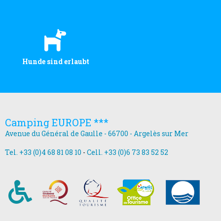
Hunde sind erlaubt
Camping EUROPE ***
Avenue du Général de Gaulle - 66700 - Argelès sur Mer
Tel. +33 (0)4 68 81 08 10
-
Cell. +33 (0)6 73 83 52 52