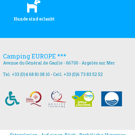
Hunde sind erlaubt
Camping EUROPE ***
Avenue du Général de Gaulle - 66700 - Argelès sur Mer
Tel. +33 (0)4 68 81 08 10
-
Cell. +33 (0)6 73 83 52 52
Fotogalerien
Auf einen Blick
Rechtliche Hinweise