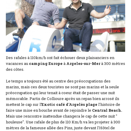
Lage und Zufahrt
Kontaktformular
Dokumentation
Nachrichten
Mobilheim und Preise
Des rafales à 110km/h ont fait échouer deux plaisanciers en
vacances au
camping Europe
à
Argeles-sur-Mer
à 300 mètres
Campingplatz und Preise
des côtes.
Zimmer pro Nacht und Preise
Le temps a toujours été au centre des préoccupations des
marins, mais ces deux touristes ne sont pas marins et la seule
préoccupation qui leur tenait à coeur était de passer une nuit
mémorable. Partis de Collioure après un repas bien arrosé ils
mettent le cap sur l
'Exotic
café d'Argelès plage
l'histoire de
faire une mise en bouche avant de rejoindre le
Central Beach.
Mais une rencontre inattendue changera le cap de cette nuit "
houleuse". Une rafale de plus de 110 Km/h va les projeter à 300
mètres de la fameuse allée des Pins, juste devant l'Hôtel de