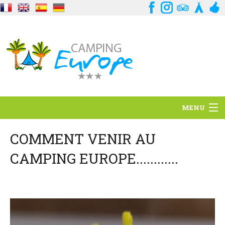
MENU
Standort
COMMENT VENIR AU
CAMPING EUROPE............
Ambience
Dienstleistungen
Kontakt