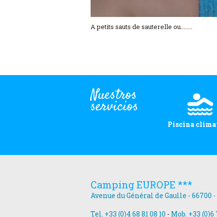
A petits sauts de sauterelle ou........
Nuestros
servicios
Piscina clima
Camping EUROPE ***
Avenue du Général de Gaulle - 66700 -
Tel. +33 (0)4 68 81 08 10
-
Mob. +33 (0)6 