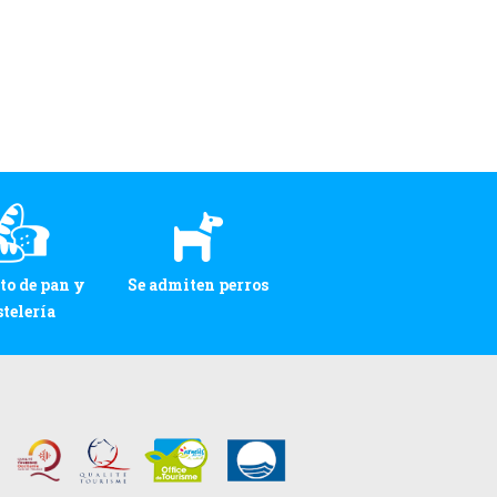
to de pan y
Se admiten perros
stelería