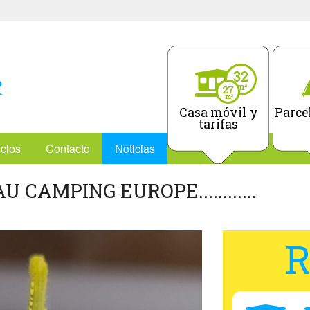
Casa móvil y
Parcel
tarifas
icios
Contacto
Noticias
CAMPING EUROPE............
R