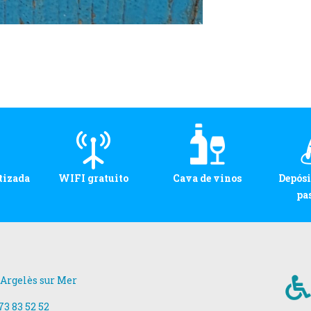
tizada
WIFI gratuito
Cava de vinos
Depósi
pa
 Argelès sur Mer
73 83 52 52