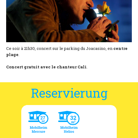
Lage und Zufahrt
Kontaktformular
Dokumentation
Nachrichten
Ce soir à 21h30, concert sur le parking du Joacasino, en
centre
plage
.
Mobilheim und Preise
Concert gratuit avec le chanteur Cali
.
Campingplatz und Preise
Zimmer pro Nacht und Preise
Reservierung