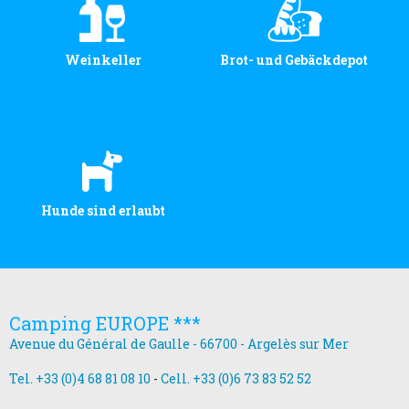
Weinkeller
Brot- und Gebäckdepot
Hunde sind erlaubt
Camping EUROPE ***
Avenue du Général de Gaulle - 66700 - Argelès sur Mer
Tel. +33 (0)4 68 81 08 10
-
Cell. +33 (0)6 73 83 52 52