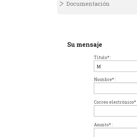
Documentación
Su mensaje
Título
*
:
Nombre
*
:
Correo electrónico
*
Asunto
*
: