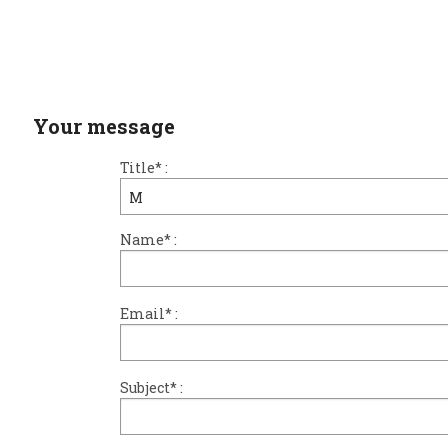
Location and access
Contact form
Documentation
Your message
News
Title
*
:
Mobile home and rates
Plot and rates
Name
*
:
Room per night and rates
Email
*
:
Subject
*
: