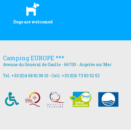
Dogs are welcomed
Camping EUROPE ***
Avenue du Général de Gaulle - 66700 - Argelès sur Mer
Tel. +33 (0)4 68 81 08 10
-
Cell. +33 (0)6 73 83 52 52