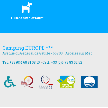
Hunde sind erlaubt
Camping EUROPE ***
Avenue du Général de Gaulle - 66700 - Argelès sur Mer
Tel. +33 (0)4 68 81 08 10
-
Cell. +33 (0)6 73 83 52 52