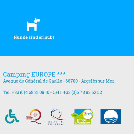
Hunde sind erlaubt
Camping EUROPE ***
Avenue du Général de Gaulle - 66700 - Argelès sur Mer
Tel. +33 (0)4 68 81 08 10
-
Cell. +33 (0)6 73 83 52 52