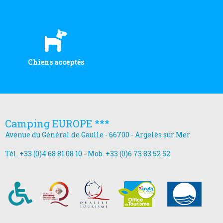
Chiens acceptés
Camping EUROPE ***
Avenue du Général de Gaulle - 66700 - Argelès sur Mer
Tél. +33 (0)4 68 81 08 10
-
Mob. +33 (0)6 73 83 52 52