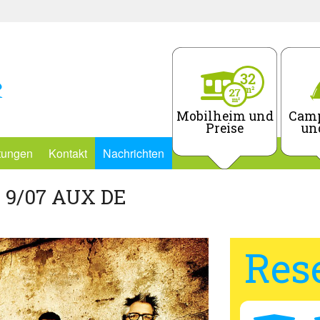
Mobilheim und
Camp
Preise
un
stungen
Kontakt
Nachrichten
 9/07 AUX DE
Res