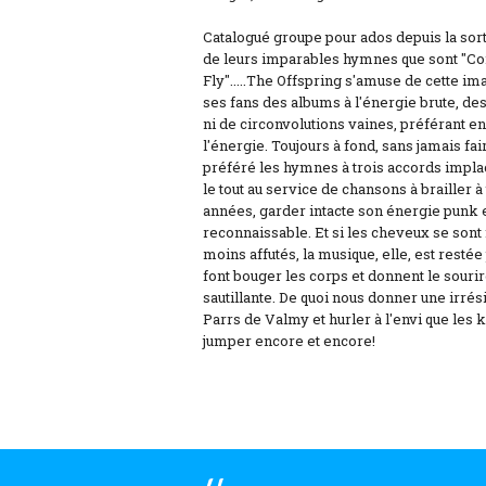
Catalogué groupe pour ados depuis la sort
de leurs imparables hymnes que sont "Com
Fly".....The Offspring s'amuse de cette im
ses fans des albums à l'énergie brute, des
ni de circonvolutions vaines, préférant e
l'énergie. Toujours à fond, sans jamais f
préféré les hymnes à trois accords impla
le tout au service de chansons à brailler à
années, garder intacte son énergie punk 
reconnaissable. Et si les cheveux se sont fa
moins affutés, la musique, elle, est restée
font bouger les corps et donnent le souri
sautillante. De quoi nous donner une irrési
Parrs de Valmy et hurler à l'envi que les 
jumper encore et encore!