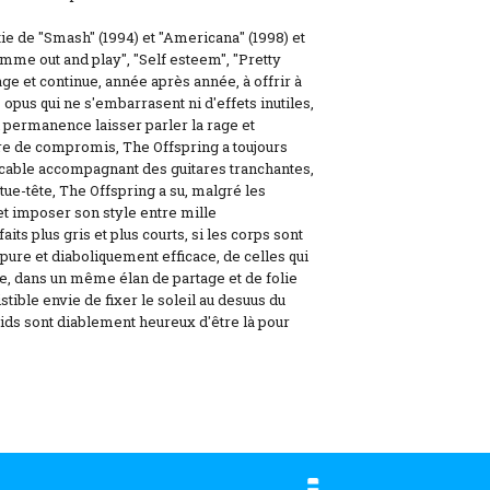
ie de "Smash" (1994) et "Americana" (1998) et
me out and play", "Self esteem", "Pretty
age et continue, année après année, à offrir à
 opus qui ne s'embarrasent ni d'effets inutiles,
n permanence laisser parler la rage et
aire de compromis, The Offspring a toujours
cable accompagnant des guitares tranchantes,
 tue-tête, The Offspring a su, malgré les
et imposer son style entre mille
its plus gris et plus courts, si les corps sont
 pure et diaboliquement efficace, de celles qui
re, dans un même élan de partage et de folie
stible envie de fixer le soleil au desuus du
kids sont diablement heureux d'être là pour