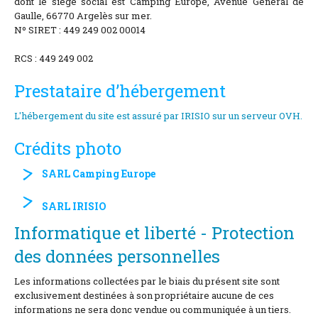
dont le siège social est Camping Europe, Avenue Général de
Location and access
Gaulle, 66770 Argelès sur mer.
Nº SIRET : 449 249 002 00014
Contact form
RCS : 449 249 002
Documentation
Prestataire d’hébergement
News
L'hébergement du site est assuré par IRISIO sur un serveur OVH.
Mobile home and rates
Crédits photo
Plot and rates
SARL Camping Europe
Room per night and rates
SARL IRISIO
Informatique et liberté - Protection
des données personnelles
Les informations collectées par le biais du présent site sont
exclusivement destinées à son propriétaire aucune de ces
informations ne sera donc vendue ou communiquée à un tiers.