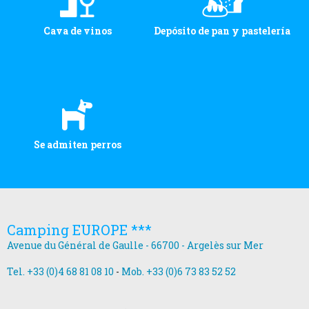
Cava de vinos
Depósito de pan y pastelería
Se admiten perros
Camping EUROPE ***
Avenue du Général de Gaulle - 66700 - Argelès sur Mer
Tel. +33 (0)4 68 81 08 10
-
Mob. +33 (0)6 73 83 52 52