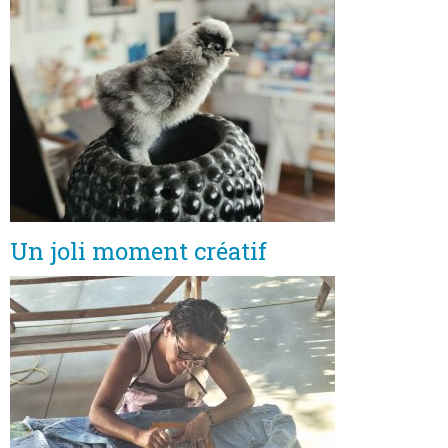
Situación y acceso
Formulario de contacto
Documentación
Noticias
Casa móvil y tarifas
Parcela y tarifas
Un joli moment créatif
Habitación por noche y precios