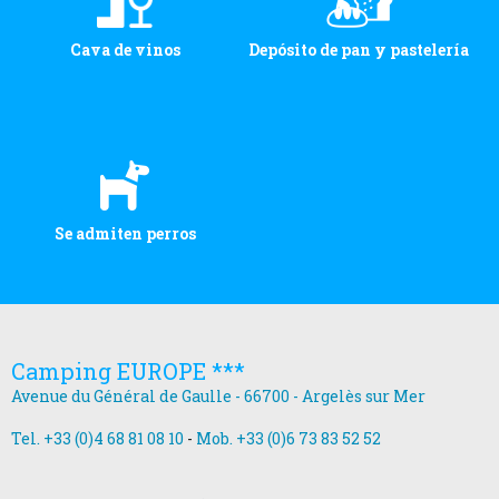
Cava de vinos
Depósito de pan y pastelería
Se admiten perros
Camping EUROPE ***
Avenue du Général de Gaulle - 66700 - Argelès sur Mer
Tel. +33 (0)4 68 81 08 10
-
Mob. +33 (0)6 73 83 52 52