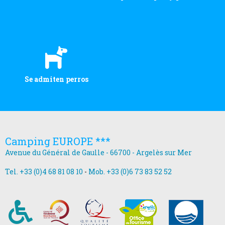
Se admiten perros
Camping EUROPE ***
Avenue du Général de Gaulle - 66700 - Argelès sur Mer
Tel. +33 (0)4 68 81 08 10
-
Mob. +33 (0)6 73 83 52 52