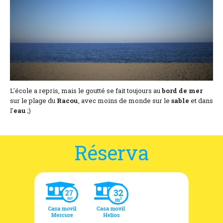
Situación y acceso
Formulario de contacto
Documentación
Noticias
Casa móvil y tarifas
L'école a repris, mais le goutté se fait toujours au
bord de mer
sur le plage du
Racou
, avec moins de monde sur le
sable
et dans
l'
eau
;)
Parcela y tarifas
Habitación por noche y precios
Réserva