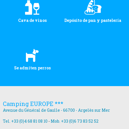
Cava de vinos
Depósito de pan y pastelería
Se admiten perros
Camping EUROPE ***
Avenue du Général de Gaulle - 66700 - Argelès sur Mer
Tel. +33 (0)4 68 81 08 10
-
Mob. +33 (0)6 73 83 52 52