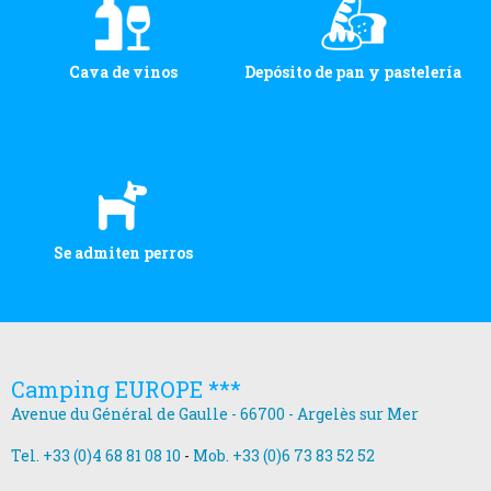
Cava de vinos
Depósito de pan y pastelería
Se admiten perros
Camping EUROPE ***
Avenue du Général de Gaulle - 66700 - Argelès sur Mer
Tel. +33 (0)4 68 81 08 10
-
Mob. +33 (0)6 73 83 52 52