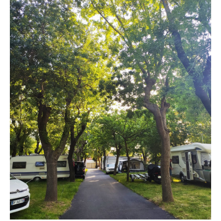
Situación y acceso
Formulario de contacto
Documentación
Noticias
Casa móvil y tarifas
Parcela y tarifas
Habitación por noche y precios