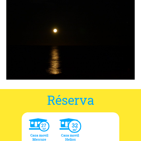
Situación y acceso
Formulario de contacto
Documentación
Noticias
Casa móvil y tarifas
Parcela y tarifas
Habitación por noche y precios
Réserva