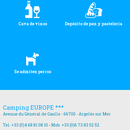
Cava de vinos
Depósito de pan y pastelería
Se admiten perros
Camping EUROPE ***
Avenue du Général de Gaulle - 66700 - Argelès sur Mer
Tel. +33 (0)4 68 81 08 10
-
Mob. +33 (0)6 73 83 52 52