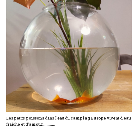
Situación y acceso
Formulario de contacto
Documentación
Noticias
Casa móvil y tarifas
Parcela y tarifas
Habitación por noche y precios
Les petits
poissons
dans l'eau du
camping
Europe
vivent d'
eau
fraiche et d'
amour
.............