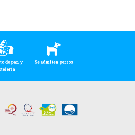
to de pan y
Se admiten perros
stelería