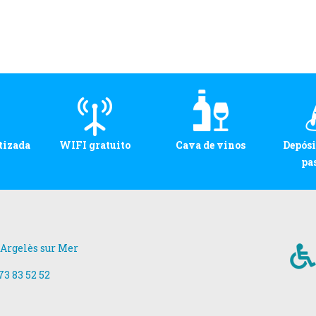
tizada
WIFI gratuito
Cava de vinos
Depósi
pa
 Argelès sur Mer
73 83 52 52