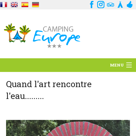
MENU
Situación
Quand l'art rencontre
l'eau.........
Ambiente
Servicios
Contacto