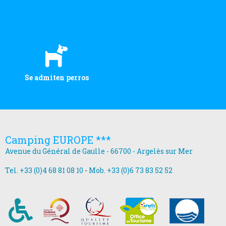
Se admiten perros
Camping EUROPE ***
Avenue du Général de Gaulle - 66700 - Argelès sur Mer
Tel. +33 (0)4 68 81 08 10
-
Mob. +33 (0)6 73 83 52 52