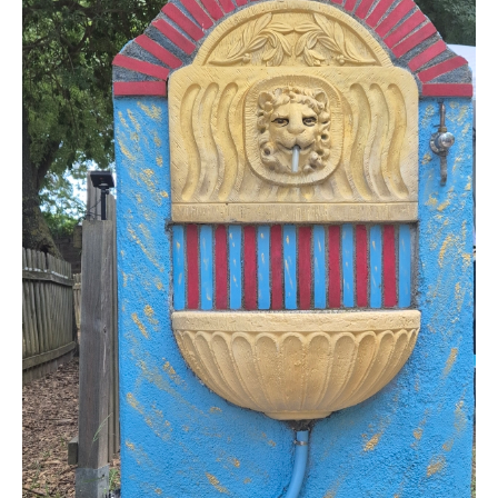
Situación y acceso
Formulario de contacto
Documentación
Noticias
Casa móvil y tarifas
Parcela y tarifas
Habitación por noche y precios