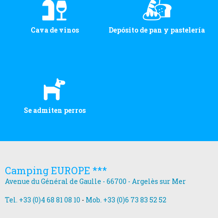
Cava de vinos
Depósito de pan y pastelería
Se admiten perros
Camping EUROPE ***
Avenue du Général de Gaulle - 66700 - Argelès sur Mer
Tel. +33 (0)4 68 81 08 10
-
Mob. +33 (0)6 73 83 52 52