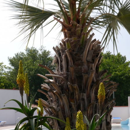
Situación y acceso
Formulario de contacto
Documentación
Noticias
Casa móvil y tarifas
Parcela y tarifas
Habitación por noche y precios