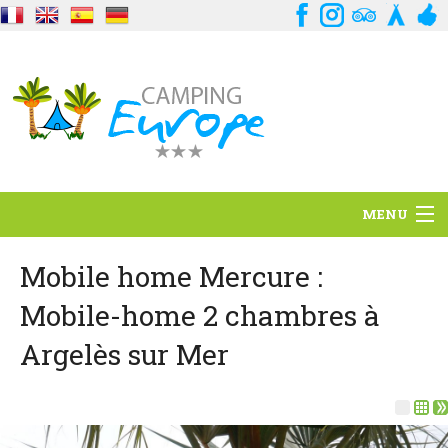
MENU
Situación
Mobile home Mercure :
Mobile-home 2 chambres à
Ambiente
Argelès sur Mer
Servicios
Contacto