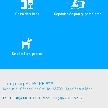
Cava de vinos
Depósito de pan y pastelería
Se admiten perros
Camping EUROPE ***
Avenue du Général de Gaulle - 66700 - Argelès sur Mer
Tel. +33 (0)4 68 81 08 10
-
Mob. +33 (0)6 73 83 52 52