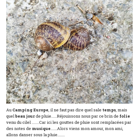
Situación y acceso
Formulario de contacto
Documentación
Noticias
Casa móvil y tarifas
Parcela y tarifas
Habitación por noche y precios
Au
Camping
Europe
, il ne faut pas dire quel sale
temps
, mais
quel
beau
jour
de pluie......Réjouissons nous par ce brin de
folie
venu du cilel ........Car ici les gouttes de pluie sont remplacées par
des notes de
musique
.......Alors viens mon amour, mon ami,
allons danser sous la pluie........