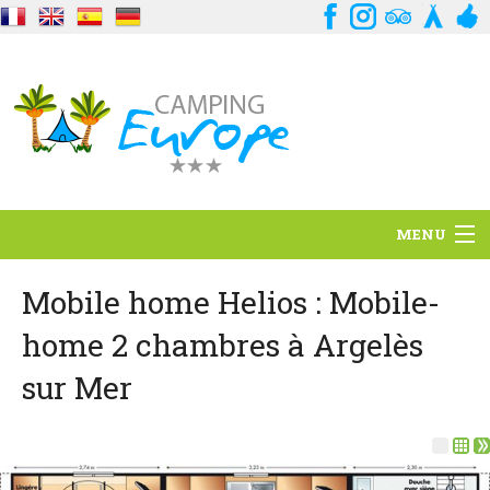
MENU
Situación
Mobile home Helios : Mobile-
home 2 chambres à Argelès
Ambiente
sur Mer
Servicios
Contacto