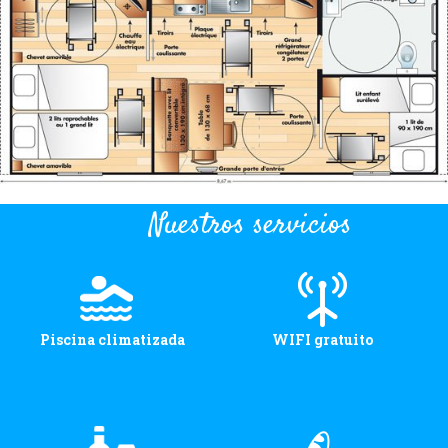
Situación y acceso
Formulario de contacto
Documentación
Noticias
Casa móvil y tarifas
Nuestros servicios
Parcela y tarifas
Habitación por noche y precios
Piscina climatizada
WIFI gratuito