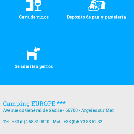
Cava de vinos
Depósito de pan y pastelería
Se admiten perros
Camping EUROPE ***
Avenue du Général de Gaulle - 66700 - Argelès sur Mer
Tel. +33 (0)4 68 81 08 10
-
Mob. +33 (0)6 73 83 52 52