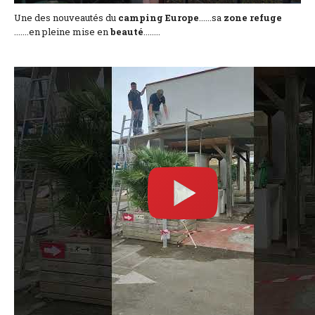
Une des nouveautés du
camping Europe
......sa
zone refuge
.......en pleine mise en
beauté
........