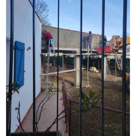
Situación y acceso
Formulario de contacto
Documentación
Noticias
Casa móvil y tarifas
Parcela y tarifas
Habitación por noche y precios